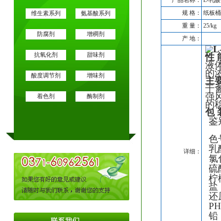
产品名称：
L-乳
规 格：
纸板桶
维生素系列
氨基酸系列
重 量：
25/kg
防腐剂
增稠剂
产 地：
抗氧化剂
甜味剂
性 
液
的
酸度调节剂
增味剂
主
于
强
着色剂
酶制剂
的
包 
鉴
色
乳
详细：
氯
硫
柠
盐
还
PH
铅