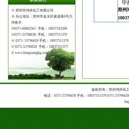
甲
郑州
※ 郑州市鸿祥化工有限公司
※
办公地址：
郑州市金水区索凌路8号大
1803
河春天
※
0371-60962561 手机：18037183260
※
0371-53796630 手机：18037511379
※ 0371- 53796629 手机：18037511378
※
0371-53796628 手机：18037511377
※ www.hongxianghg.com
版权所有：郑州鸿祥化工
电话：0371-53796630 手机：18037511379 0371-53796628 1
htt