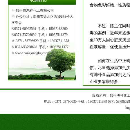
食物色彩鲜艳、性质稳
※ 郑州市鸿祥化工有限公司
※
办公地址：
郑州市金水区索凌路8号大
河春天
不过，陈主任同时指
※
0371-60962561 手机：18037183260
毒的案例；近年来逐步
※
0371-53796630 手机：18037511379
至10万人因心脏疾病
※ 0371- 53796629 手机：18037511378
血液容量，促使血压
※
0371-53796628 手机：18037511377
※ www.hongxianghg.com
如何在生活中正确防
惯，尽量选择添加剂
有哪种食品添加剂之
企业要靠谱得多。
版权所有：郑州鸿祥化工
电话：0371-53796630 手机：18037511379 0371-53796628 1
htt