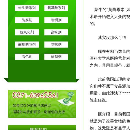
维生素系列
氨基酸系列
蒙牛的“黄曲霉素”风
术语开始进入大众的
防腐剂
增稠剂
的。
抗氧化剂
甜味剂
其实没那么可怕
酸度调节剂
增味剂
现在有相当数量的消
着色剂
酶制剂
医科大学总医院营养科
之内，且用量规范，
此前我国出现的食品
它们并不属于食品添加
用量，由此违法了**
陈主任说。
据介绍，目前我国的食
就是为了改善食物的
物，这无疑是有益于人